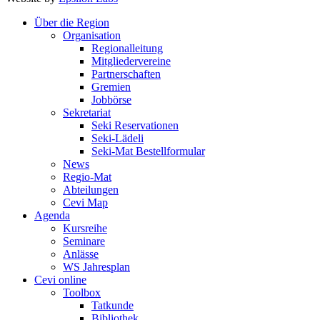
Über die Region
Organisation
Regionalleitung
Mitgliedervereine
Partnerschaften
Gremien
Jobbörse
Sekretariat
Seki Reservationen
Seki-Lädeli
Seki-Mat Bestellformular
News
Regio-Mat
Abteilungen
Cevi Map
Agenda
Kursreihe
Seminare
Anlässe
WS Jahresplan
Cevi online
Toolbox
Tatkunde
Bibliothek