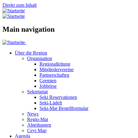
Direkt zum Inhalt
Main navigation
Über die Region
Organisation
Regionalleitung
Mitgliedervereine
Partnerschaften
Gremien
Jobbörse
Sekretariat
Seki Reservationen
Seki-Lädeli
Seki-Mat Bestellformular
News
Regio-Mat
Abteilungen
Cevi Map
Agenda