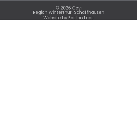
© 2026 Cevi
Region Winterthur-Schaffhausen
Website by
Epsilon Labs
Über die Region
Organisation
Regionalleitung
Mitgliedervereine
Partnerschaften
Gremien
Jobbörse
Sekretariat
Seki Reservationen
Seki-Lädeli
Seki-Mat Bestellformular
News
Regio-Mat
Abteilungen
Cevi Map
Agenda
Kursreihe
Seminare
Anlässe
WS Jahresplan
Cevi online
Toolbox
Tatkunde